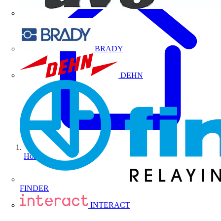
BRADY
DEHN
Home
FINDER
INTERACT