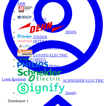
ABB
AVE
BRADY
DEHN
FINDER
INTERACT
La Triveneta Cavi
LOVATO ELECTRIC
ORTEA
Philips
Login
Registrati
SCHNEIDER ELECTRIC
Signify
Distributore
1