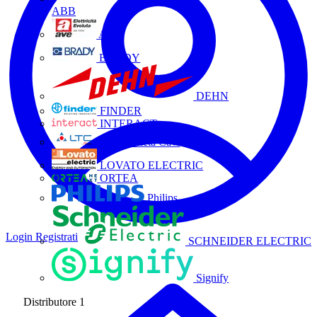
ABB
AVE
BRADY
DEHN
FINDER
INTERACT
La Triveneta Cavi
LOVATO ELECTRIC
ORTEA
Philips
Login
Registrati
SCHNEIDER ELECTRIC
Signify
Distributore
1