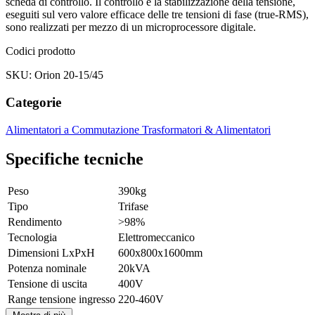
scheda di controllo. Il controllo e la stabilizzazione della tensione,
eseguiti sul vero valore efficace delle tre tensioni di fase (true-RMS),
sono realizzati per mezzo di un microprocessore digitale.
Codici prodotto
SKU: Orion 20-15/45
Categorie
Alimentatori a Commutazione
Trasformatori & Alimentatori
Specifiche tecniche
Peso
390kg
Tipo
Trifase
Rendimento
>98%
Tecnologia
Elettromeccanico
Dimensioni LxPxH
600x800x1600mm
Potenza nominale
20kVA
Tensione di uscita
400V
Range tensione ingresso
220-460V