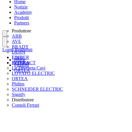
Home
Notizie
Academy
Prodotti
Partners
Produttore
ABB
AVE
BRADY
Login
Registrati
DEHN
FINDER
Login
Home
INTERACT
Registrati
Prodotti
La Triveneta Cavi
ORTEA
LOVATO ELECTRIC
ORTEA
Philips
SCHNEIDER ELECTRIC
Signify
Distributore
Comoli Ferrari