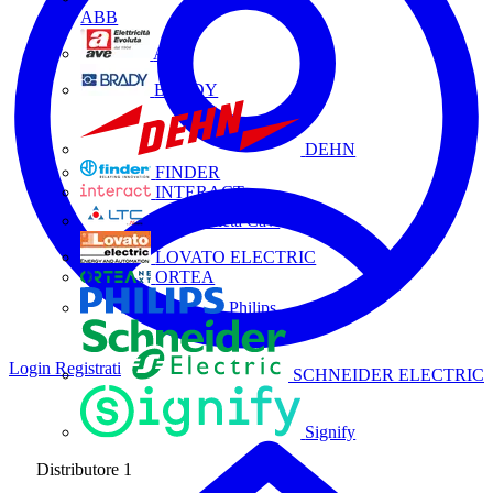
ABB
AVE
BRADY
DEHN
FINDER
INTERACT
La Triveneta Cavi
LOVATO ELECTRIC
ORTEA
Philips
Login
Registrati
SCHNEIDER ELECTRIC
Signify
Distributore
1