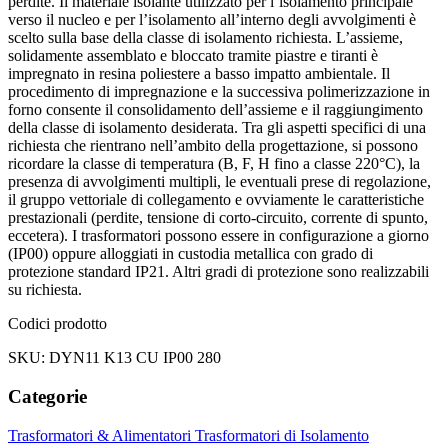
perdite. Il materiale isolante utilizzato per l’isolamento principale
verso il nucleo e per l’isolamento all’interno degli avvolgimenti è
scelto sulla base della classe di isolamento richiesta. L’assieme,
solidamente assemblato e bloccato tramite piastre e tiranti è
impregnato in resina poliestere a basso impatto ambientale. Il
procedimento di impregnazione e la successiva polimerizzazione in
forno consente il consolidamento dell’assieme e il raggiungimento
della classe di isolamento desiderata. Tra gli aspetti specifici di una
richiesta che rientrano nell’ambito della progettazione, si possono
ricordare la classe di temperatura (B, F, H fino a classe 220°C), la
presenza di avvolgimenti multipli, le eventuali prese di regolazione,
il gruppo vettoriale di collegamento e ovviamente le caratteristiche
prestazionali (perdite, tensione di corto-circuito, corrente di spunto,
eccetera). I trasformatori possono essere in configurazione a giorno
(IP00) oppure alloggiati in custodia metallica con grado di
protezione standard IP21. Altri gradi di protezione sono realizzabili
su richiesta.
Codici prodotto
SKU: DYN11 K13 CU IP00 280
Categorie
Trasformatori & Alimentatori
Trasformatori di Isolamento