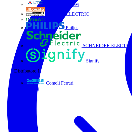
La Triveneta Cavi
LOVATO ELECTRIC
ORTEA
Philips
SCHNEIDER ELECTRI
Signify
Distributore
1
Comoli Ferrari
Tutti i partner