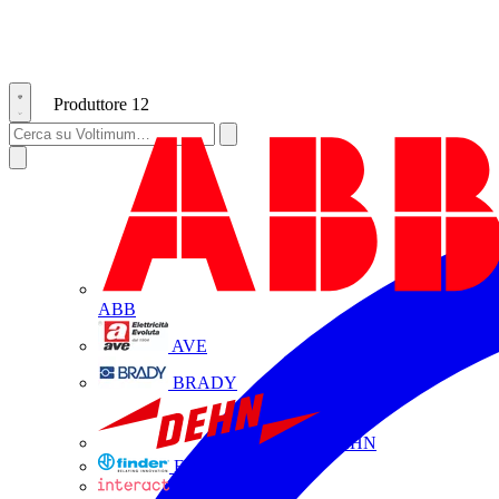
Produttore
12
ABB
AVE
BRADY
DEHN
FINDER
INTERACT