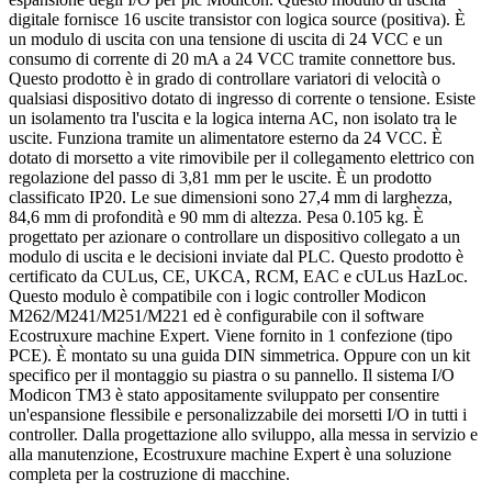
digitale fornisce 16 uscite transistor con logica source (positiva). È
un modulo di uscita con una tensione di uscita di 24 VCC e un
consumo di corrente di 20 mA a 24 VCC tramite connettore bus.
Questo prodotto è in grado di controllare variatori di velocità o
qualsiasi dispositivo dotato di ingresso di corrente o tensione. Esiste
un isolamento tra l'uscita e la logica interna AC, non isolato tra le
uscite. Funziona tramite un alimentatore esterno da 24 VCC. È
dotato di morsetto a vite rimovibile per il collegamento elettrico con
regolazione del passo di 3,81 mm per le uscite. È un prodotto
classificato IP20. Le sue dimensioni sono 27,4 mm di larghezza,
84,6 mm di profondità e 90 mm di altezza. Pesa 0.105 kg. È
progettato per azionare o controllare un dispositivo collegato a un
modulo di uscita e le decisioni inviate dal PLC. Questo prodotto è
certificato da CULus, CE, UKCA, RCM, EAC e cULus HazLoc.
Questo modulo è compatibile con i logic controller Modicon
M262/M241/M251/M221 ed è configurabile con il software
Ecostruxure machine Expert. Viene fornito in 1 confezione (tipo
PCE). È montato su una guida DIN simmetrica. Oppure con un kit
specifico per il montaggio su piastra o su pannello. Il sistema I/O
Modicon TM3 è stato appositamente sviluppato per consentire
un'espansione flessibile e personalizzabile dei morsetti I/O in tutti i
controller. Dalla progettazione allo sviluppo, alla messa in servizio e
alla manutenzione, Ecostruxure machine Expert è una soluzione
completa per la costruzione di macchine.