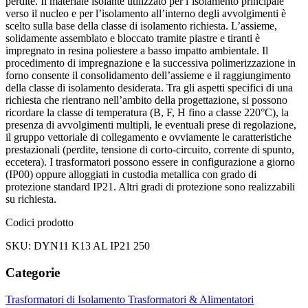
perdite. Il materiale isolante utilizzato per l’isolamento principale
verso il nucleo e per l’isolamento all’interno degli avvolgimenti è
scelto sulla base della classe di isolamento richiesta. L’assieme,
solidamente assemblato e bloccato tramite piastre e tiranti è
impregnato in resina poliestere a basso impatto ambientale. Il
procedimento di impregnazione e la successiva polimerizzazione in
forno consente il consolidamento dell’assieme e il raggiungimento
della classe di isolamento desiderata. Tra gli aspetti specifici di una
richiesta che rientrano nell’ambito della progettazione, si possono
ricordare la classe di temperatura (B, F, H fino a classe 220°C), la
presenza di avvolgimenti multipli, le eventuali prese di regolazione,
il gruppo vettoriale di collegamento e ovviamente le caratteristiche
prestazionali (perdite, tensione di corto-circuito, corrente di spunto,
eccetera). I trasformatori possono essere in configurazione a giorno
(IP00) oppure alloggiati in custodia metallica con grado di
protezione standard IP21. Altri gradi di protezione sono realizzabili
su richiesta.
Codici prodotto
SKU: DYN11 K13 AL IP21 250
Categorie
Trasformatori di Isolamento
Trasformatori & Alimentatori