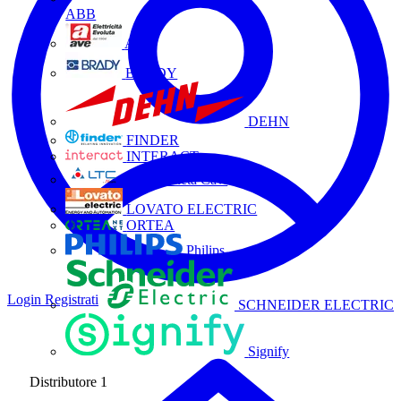
ABB
AVE
BRADY
DEHN
FINDER
INTERACT
La Triveneta Cavi
LOVATO ELECTRIC
ORTEA
Philips
Login
Registrati
SCHNEIDER ELECTRIC
Signify
Distributore
1