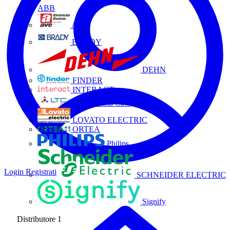
ABB
AVE
BRADY
DEHN
FINDER
INTERACT
La Triveneta Cavi
LOVATO ELECTRIC
ORTEA
Philips
Login
Registrati
SCHNEIDER ELECTRIC
Signify
Distributore
1