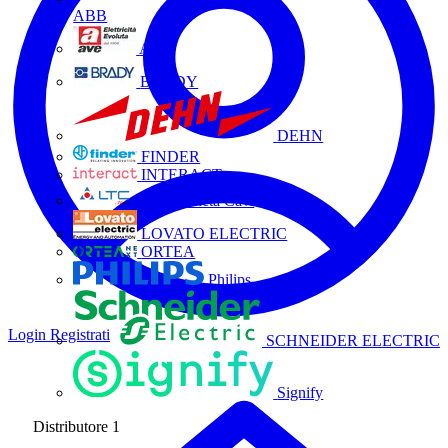
ABB
AVE
BRADY
DEHN
FINDER
INTERACT
La Triveneta Cavi
LOVATO ELECTRIC
ORTEA
Philips
Login
Registrati
SCHNEIDER ELECTRIC
Signify
Distributore
1