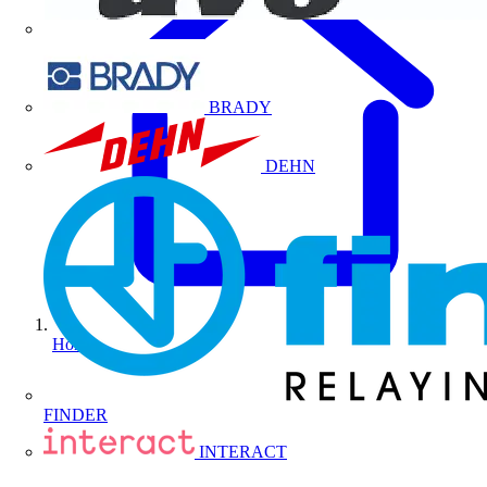
BRADY
DEHN
Home
FINDER
INTERACT