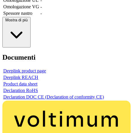
Omologazione UL
-
Omologazione VG
-
Spessore nastro
-
Mostra di più
Documenti
Deeplink product page
Deeplink REACH
Product data sheet
Declaration RoHS
Declaration DOC CE (Declaration of conformity CE)