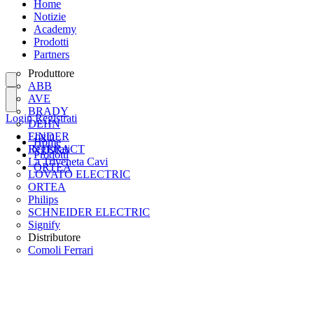
Home
Notizie
Academy
Prodotti
Partners
Produttore
ABB
AVE
BRADY
Login
Registrati
DEHN
FINDER
Login
Home
INTERACT
Registrati
Prodotti
La Triveneta Cavi
ORTEA
LOVATO ELECTRIC
ORTEA
Philips
SCHNEIDER ELECTRIC
Signify
Distributore
Comoli Ferrari