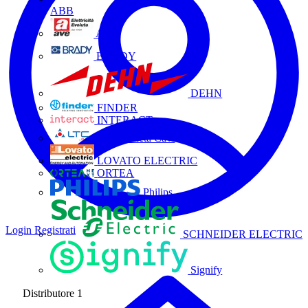
ABB
AVE
BRADY
DEHN
FINDER
INTERACT
La Triveneta Cavi
LOVATO ELECTRIC
ORTEA
Philips
Login
Registrati
SCHNEIDER ELECTRIC
Signify
Distributore
1