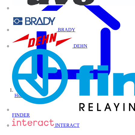
BRADY
DEHN
Home
FINDER
INTERACT