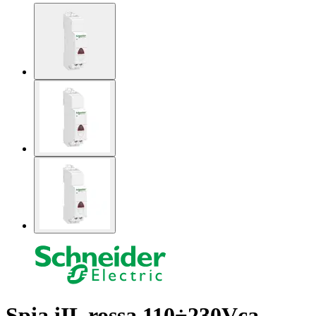
Spia iIL rossa 110÷230Vca