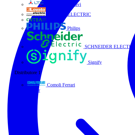
La Triveneta Cavi
LOVATO ELECTRIC
ORTEA
Philips
SCHNEIDER ELECTRI
Signify
Distributore
1
Comoli Ferrari
Tutti i partner