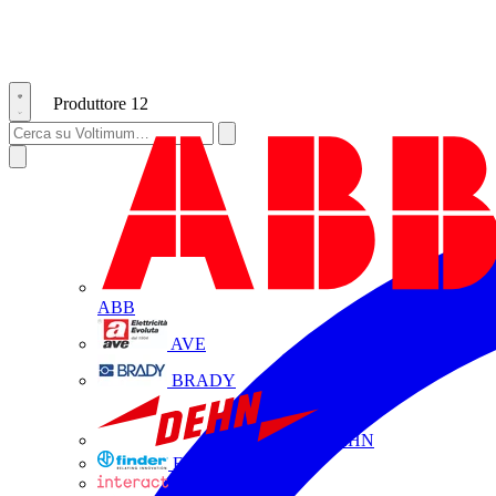
Produttore
12
ABB
AVE
BRADY
DEHN
FINDER
INTERACT