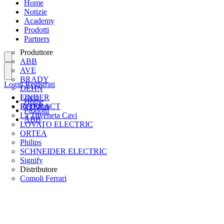
Home
Notizie
Academy
Prodotti
Partners
Produttore
ABB
AVE
BRADY
Login
Registrati
DEHN
FINDER
Login
Home
INTERACT
Registrati
Prodotti
La Triveneta Cavi
ABB
LOVATO ELECTRIC
ORTEA
Philips
SCHNEIDER ELECTRIC
Signify
Distributore
Comoli Ferrari