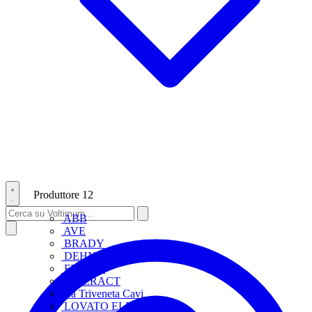
Produttore
12
ABB
AVE
BRADY
DEHN
FINDER
INTERACT
La Triveneta Cavi
LOVATO ELECTRIC