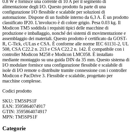
0.8 W e fornisce una corrente di 10 A per il segmento di
alimentazione degli I/O. Questo prodotto fa parte di una
configurazione I/O flessibile e scalabile per soluzioni di
automazione. Dispone di un fusibile interno da 6,3 A. È un prodotto
classificato IP20. L'involucro è di colore grigio. Pesa 0.03 kg. Il
Modicon TM5 soddisfa i requisiti tipici delle macchine di
produzione e imballaggio, nonché dei sistemi di movimentazione e
assemblaggio dei materiali. Questo prodotto è certificato da GOST-
R, C-Tick, cULus e CSA. È conforme alle norme IEC 61131-2, UL
508, CSA C22.2 n. 213 e CSA C22.2 n. 142. È compatibile con i
controller Modicon M258 e Modicon LMC058. È installato
mediante montaggio su una guida DIN da 35 mm. Questo sistema di
I/O modulare fornisce una configurazione flessibile e scalabile di
isole di I/O remote o distribuite tramite connessione con i controller
Modicon e PacDrive 3. Flessibile e scalabile, progettato per
macchine complesse.
Codici prodotto
SKU: TM5SPS1F
EAN: 3595864074917
GTIN: 3595864074917
MPN: TM5SPS1F
Categorie