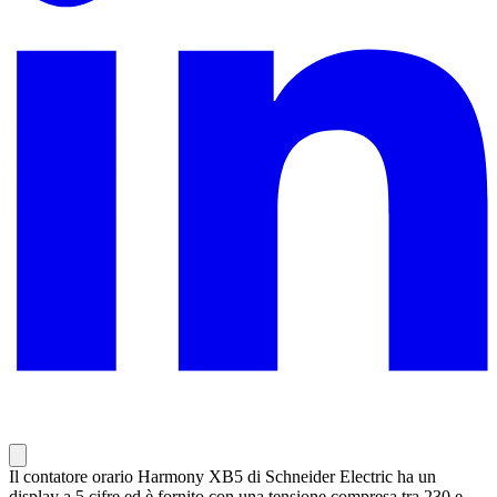
Il contatore orario Harmony XB5 di Schneider Electric ha un
display a 5 cifre ed è fornito con una tensione compresa tra 230 e