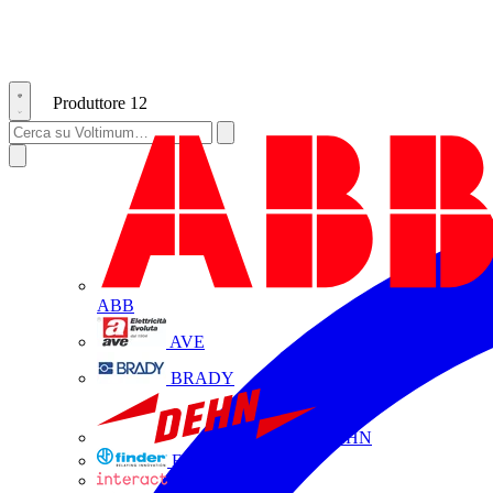
Produttore
12
ABB
AVE
BRADY
DEHN
FINDER
INTERACT