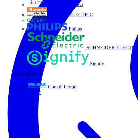
La Triveneta Cavi
LOVATO ELECTRIC
ORTEA
Philips
SCHNEIDER ELECTRI
Signify
Distributore
1
Comoli Ferrari
Tutti i partner