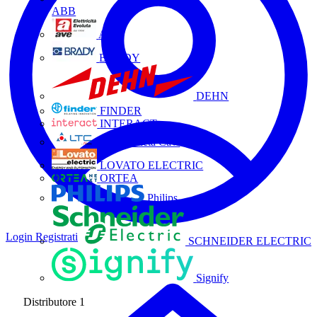
ABB
AVE
BRADY
DEHN
FINDER
INTERACT
La Triveneta Cavi
LOVATO ELECTRIC
ORTEA
Philips
Login
Registrati
SCHNEIDER ELECTRIC
Signify
Distributore
1