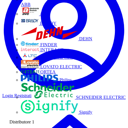
ABB
AVE
BRADY
DEHN
FINDER
INTERACT
La Triveneta Cavi
LOVATO ELECTRIC
ORTEA
Philips
Login
Registrati
SCHNEIDER ELECTRIC
Signify
Distributore
1