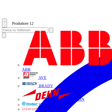
Produttore
12
ABB
AVE
BRADY
DEHN
FINDER
INTERACT