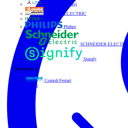
La Triveneta Cavi
LOVATO ELECTRIC
ORTEA
Philips
SCHNEIDER ELECTRI
Signify
Distributore
1
Comoli Ferrari
Tutti i partner