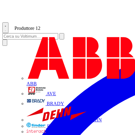
Produttore
12
ABB
AVE
BRADY
DEHN
FINDER
INTERACT