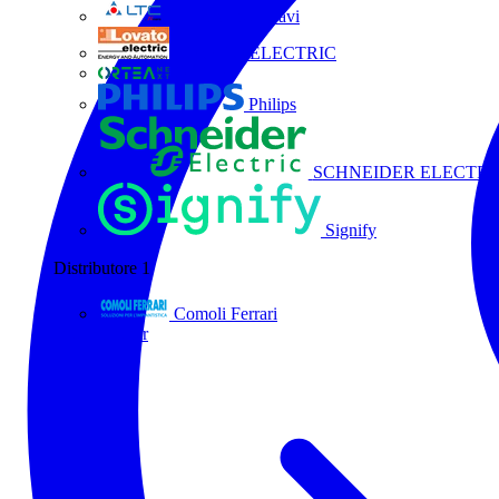
La Triveneta Cavi
LOVATO ELECTRIC
ORTEA
Philips
SCHNEIDER ELECTRI
Signify
Distributore
1
Comoli Ferrari
Tutti i partner