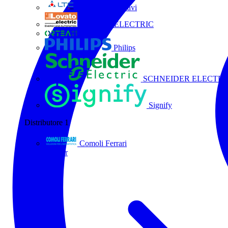
La Triveneta Cavi
LOVATO ELECTRIC
ORTEA
Philips
SCHNEIDER ELECTRI
Signify
Distributore
1
Comoli Ferrari
Tutti i partner