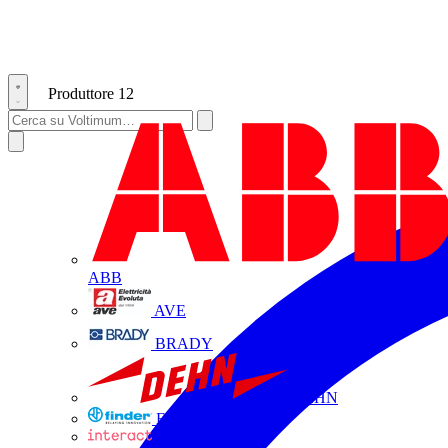
Produttore
12
ABB
AVE
BRADY
DEHN
FINDER
INTERACT