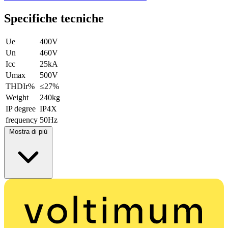
Specifiche tecniche
Ue
400V
Un
460V
Icc
25kA
Umax
500V
THDIr%
≤27%
Weight
240kg
IP degree
IP4X
frequency
50Hz
Mostra di più