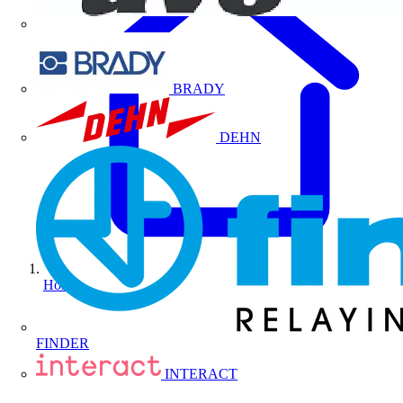
BRADY
DEHN
Home
FINDER
INTERACT