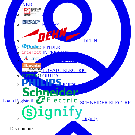
ABB
AVE
BRADY
DEHN
FINDER
INTERACT
La Triveneta Cavi
LOVATO ELECTRIC
ORTEA
Philips
Login
Registrati
SCHNEIDER ELECTRIC
Signify
Distributore
1