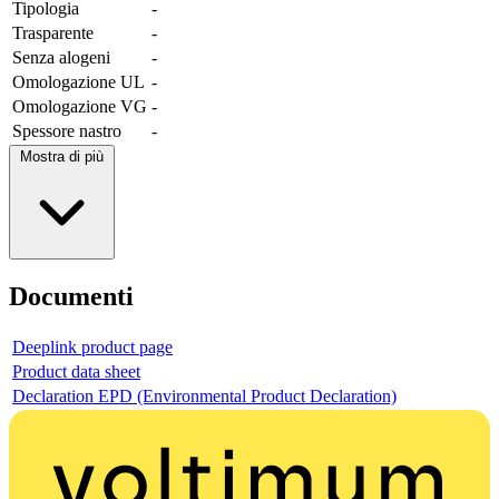
Tipologia
-
Trasparente
-
Senza alogeni
-
Omologazione UL
-
Omologazione VG
-
Spessore nastro
-
Mostra di più
Documenti
Deeplink product page
Product data sheet
Declaration EPD (Environmental Product Declaration)