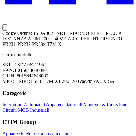
Codice Ordine: 1SDA062119R1 - RIARMO ELETTRICO A
DISTANZA ALIM.200...240V CA-CC PER INTERVENTO
PR231-PR232-PR33x T7M-X1
Codici prodotto
SKU: 1SDA062119R1
EAN: 8015644646080
GTIN: 8015644646080
MPN: TRIP RESET T7M-X1 200..240Vac/dc xAUX-SA
Categorie
Interruttori Automatici
Apparecchiature di Manovra & Protezione
Circuiti
MCB Industriali
ETIM Group
Apparecchi elettrici a bassa tensione