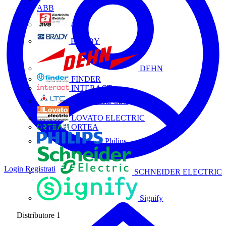
ABB
AVE
BRADY
DEHN
FINDER
INTERACT
La Triveneta Cavi
LOVATO ELECTRIC
ORTEA
Philips
Login
Registrati
SCHNEIDER ELECTRIC
Signify
Distributore
1