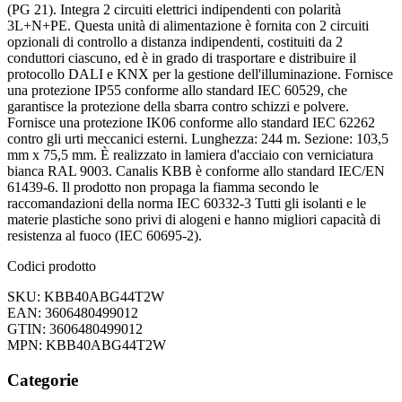
(PG 21). Integra 2 circuiti elettrici indipendenti con polarità
3L+N+PE. Questa unità di alimentazione è fornita con 2 circuiti
opzionali di controllo a distanza indipendenti, costituiti da 2
conduttori ciascuno, ed è in grado di trasportare e distribuire il
protocollo DALI e KNX per la gestione dell'illuminazione. Fornisce
una protezione IP55 conforme allo standard IEC 60529, che
garantisce la protezione della sbarra contro schizzi e polvere.
Fornisce una protezione IK06 conforme allo standard IEC 62262
contro gli urti meccanici esterni. Lunghezza: 244 m. Sezione: 103,5
mm x 75,5 mm. È realizzato in lamiera d'acciaio con verniciatura
bianca RAL 9003. Canalis KBB è conforme allo standard IEC/EN
61439-6. Il prodotto non propaga la fiamma secondo le
raccomandazioni della norma IEC 60332-3 Tutti gli isolanti e le
materie plastiche sono privi di alogeni e hanno migliori capacità di
resistenza al fuoco (IEC 60695-2).
Codici prodotto
SKU: KBB40ABG44T2W
EAN: 3606480499012
GTIN: 3606480499012
MPN: KBB40ABG44T2W
Categorie