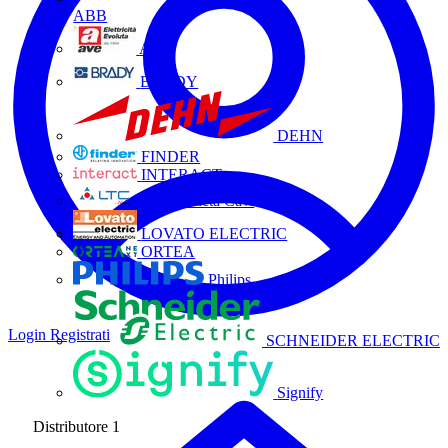
ABB
AVE
BRADY
DEHN
FINDER
INTERACT
La Triveneta Cavi
LOVATO ELECTRIC
ORTEA
Philips
Login
Registrati
SCHNEIDER ELECTRIC
Signify
Distributore
1