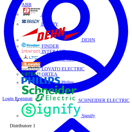
ABB
AVE
BRADY
DEHN
FINDER
INTERACT
La Triveneta Cavi
LOVATO ELECTRIC
ORTEA
Philips
Login
Registrati
SCHNEIDER ELECTRIC
Signify
Distributore
1