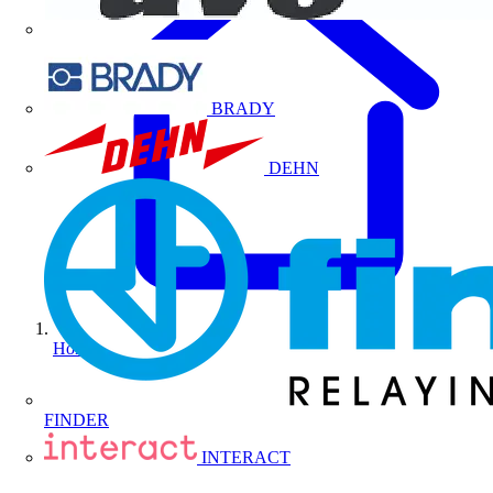
BRADY
DEHN
Home
FINDER
INTERACT