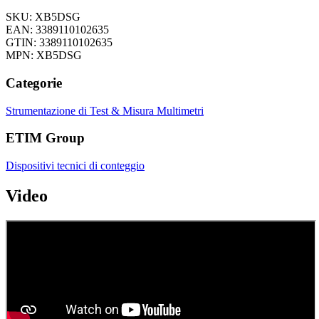
SKU: XB5DSG
EAN: 3389110102635
GTIN: 3389110102635
MPN: XB5DSG
Categorie
Strumentazione di Test & Misura
Multimetri
ETIM Group
Dispositivi tecnici di conteggio
Video