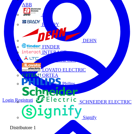
ABB
AVE
BRADY
DEHN
FINDER
INTERACT
La Triveneta Cavi
LOVATO ELECTRIC
ORTEA
Philips
Login
Registrati
SCHNEIDER ELECTRIC
Signify
Distributore
1