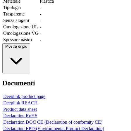
Materiale
Plastica
Tipologia
-
Trasparente
-
Senza alogeni
-
Omologazione UL
-
Omologazione VG
-
Spessore nastro
-
Mostra di più
Documenti
Deeplink product page
Deeplink REACH
Product data sheet
Declaration RoHS
Declaration DOC CE (Declaration of conformity CE)
Declaration EPD (Environmental Product Declaration)