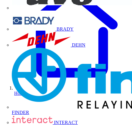
BRADY
DEHN
Home
FINDER
INTERACT