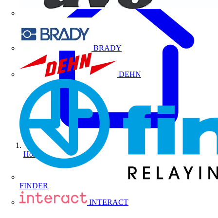
BRADY
DEHN
Home
FINDER
INTERACT