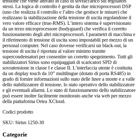
tensione che viene attivato in caso di sovraccarico sui regolatori
stessi. La logica di controllo è gestita da due microprocessori DSP
(uno che realizza il controllo e l’altro che gestisce le misure) che
realizzano la stabilizzazione della tensione di uscita regolandone il
vero valore efficace (true-RMS). L’intero sistema è supervisionato
da un terzo microprocessore (bodyguard) che verifica il corretto
funzionamento degli altri microprocessori. I parametri di macchina e
il riferimento di tensione di uscita sono impostabili per mezzo di un
personal computer. Nel caso dovesse verificarsi un black-out, la
tensione di uscita è riportata al valore minimo tramite
supercondensatori per consentire un corretto spegnimento. Tutti gli
stabilizzatori Sirius sono equipaggiati di scaricatori SPD di
sovratensione in classe I e classe II. L’interfaccia utente è costituita
da un display touch da 10” multilingue (dotato di porta RS485) in
grado di fornire informazioni sullo stato delle linee a monte e a valle
dello stabilizzatore di tensione, lo stato operativo dello stabilizzatore
e gli eventuali allarmi. Lo stato di funzionamento dello stabilizzatore
può essere inoltre facilmente monitorato anche via web per mezzo
della piattaforma Ortea XCloud.
Codici prodotto
SKU: Sirius 1250-30
Categorie