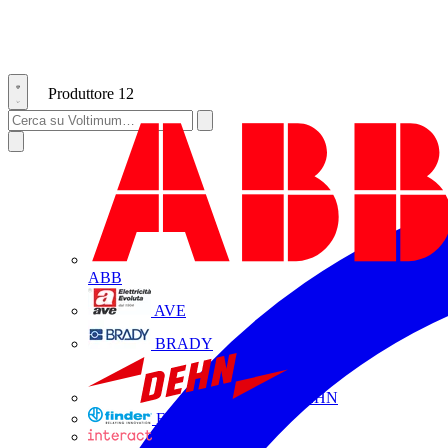
Produttore
12
ABB
AVE
BRADY
DEHN
FINDER
INTERACT