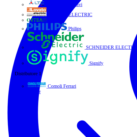
La Triveneta Cavi
LOVATO ELECTRIC
ORTEA
Philips
SCHNEIDER ELECTRI
Signify
Distributore
1
Comoli Ferrari
Tutti i partner