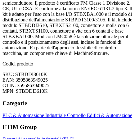
semiconduttore. Il prodotto è certificato FM Classe 1 Divisione 2,
CE, UL e CSA. È conforme alla norma EN/IEC 61131-2 tipo 3. Il
kit è adatto per l'uso con la base I/O STBXBA1000 e il modulo di
distribuzione dell'alimentazione STBPDT3100/3105. Il kit include
modulo STBDDI3610, STBXTS2100, connettore a molla con 6
contatti, STBXTS1100, connettore a vite con 6 contatti e base
STBXBA1000. Modicon LMC058 è la soluzione ottimale per il
controllo e il posizionamento degli assi, incluse le funzioni di
automazione. Fa parte dell'approccio flessibile di controllo
macchina, un componente chiave di MachineStruxure.
Codici prodotto
SKU: STBDDI3610K
EAN: 3595863949025
GTIN: 3595863949025
MPN: STBDDI3610K
Categorie
PLC & Automazione Industriale
Controllo Edifici & Automazione
ETIM Group