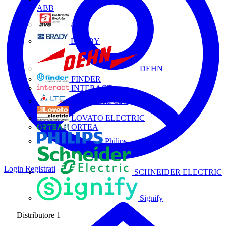
ABB
AVE
BRADY
DEHN
FINDER
INTERACT
La Triveneta Cavi
LOVATO ELECTRIC
ORTEA
Philips
Login
Registrati
SCHNEIDER ELECTRIC
Signify
Distributore
1