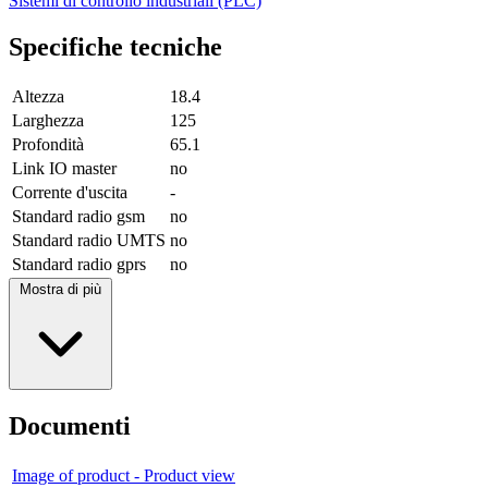
Sistemi di controllo industriali (PLC)
Specifiche tecniche
Altezza
18.4
Larghezza
125
Profondità
65.1
Link IO master
no
Corrente d'uscita
-
Standard radio gsm
no
Standard radio UMTS
no
Standard radio gprs
no
Mostra di più
Documenti
Image of product - Product view