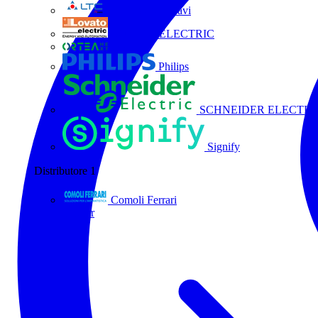
La Triveneta Cavi
LOVATO ELECTRIC
ORTEA
Philips
SCHNEIDER ELECTRI
Signify
Distributore
1
Comoli Ferrari
Tutti i partner