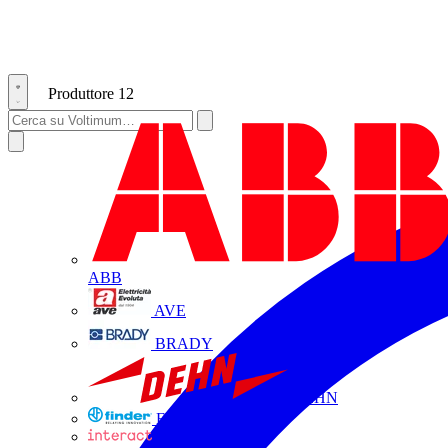
Produttore
12
ABB
AVE
BRADY
DEHN
FINDER
INTERACT