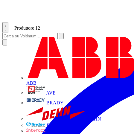
Produttore
12
ABB
AVE
BRADY
DEHN
FINDER
INTERACT