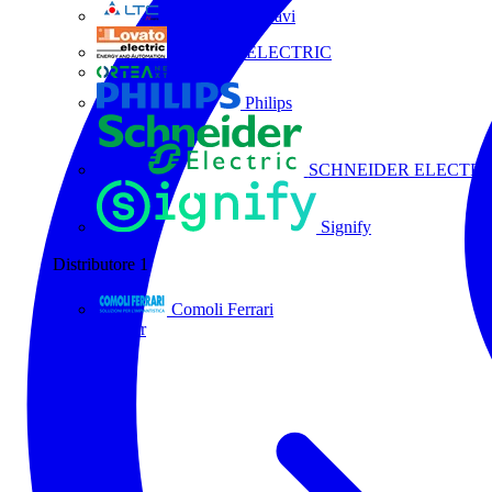
La Triveneta Cavi
LOVATO ELECTRIC
ORTEA
Philips
SCHNEIDER ELECTRI
Signify
Distributore
1
Comoli Ferrari
Tutti i partner