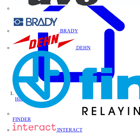
BRADY
DEHN
Home
FINDER
INTERACT