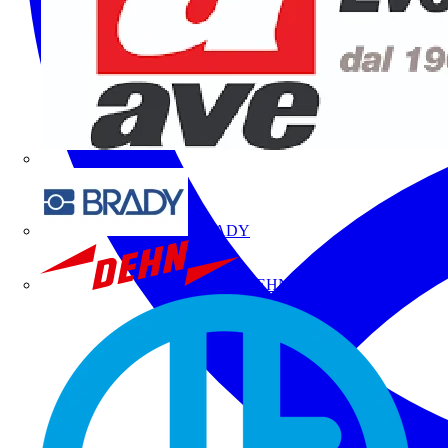
BRADY
DEHN