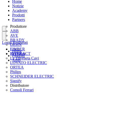
Home
Notizie
Academy
Prodotti
Partners
Produttore
ABB
AVE
BRADY
Login
Registrati
DEHN
FINDER
Login
Home
INTERACT
Registrati
Prodotti
La Triveneta Cavi
ABB
LOVATO ELECTRIC
ORTEA
Philips
SCHNEIDER ELECTRIC
Signify
Distributore
Comoli Ferrari