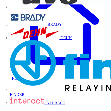
BRADY
DEHN
Home
FINDER
INTERACT