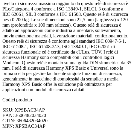
livello di sicurezza massimo raggiunto da questo relè di sicurezza è
PLe/Categoria 4 conforme a ISO 13849-1, SILCL 3 conforme a
IEC 62061, SIL 3 conforme a IEC 61508. Questo relè di sicurezza
pesa 0.200 kg. Le sue dimensioni sono 22,5 mm (larghezza) x 120
mm (profondità) x 100 mm (altezza). Questo relè di sicurezza è
adatto ad applicazioni come industria alimentare, sollevamento,
movimentazione materiali, lavorazione materiali, confezionamento.
Questo relè di sicurezza è conforme agli standard IEC 60947-5-1,
IEC 61508-1, IEC 61508-2/-3, ISO 13849-1, IEC 62061 di
sicurezza funzionale ed è certificato da cULus, TÜV. I relè di
sicurezza Harmony sono compatibili con i controllori logici
Modicon. Questo relè è montato su una guida DIN simmetrica da 35
mm. I relè di sicurezza Harmony XPS Basic e Universal sono la
prima scelta per gestire facilmente singole funzioni di sicurezza,
generalmente in macchine di complessità da semplice a media.
Harmony XPS Basic offre la soluzione più ottimizzata per
applicazioni con moduli di sicurezza cablati.
Codici prodotto
SKU: XPSBAC34AP
EAN: 3606482034020
GTIN: 3606482034020
MPN: XPSBAC34AP