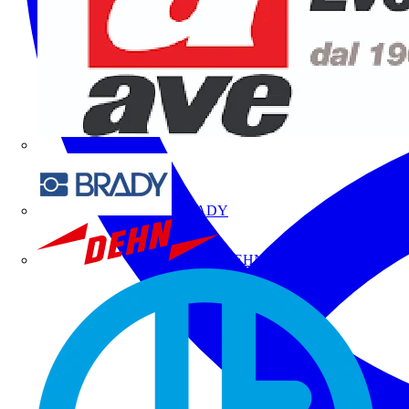
BRADY
DEHN