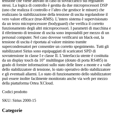
tensione che viene attivato in caso di sovraccarico sui regolatori
stessi. La logica di controllo è gestita da due microprocessori DSP
(uno che realizza il controllo e l’altro che gestisce le misure) che
realizzano la stabilizzazione della tensione di uscita regolandone il
vero valore efficace (true-RMS). L’intero sistema è supervisionato
da un terzo microprocessore (bodyguard) che verifica il corretto
funzionamento degli altri microprocessori. I parametri di macchina e
il riferimento di tensione di uscita sono impostabili per mezzo di un
personal computer. Nel caso dovesse verificarsi un black-out, la
tensione di uscita è riportata al valore minimo tramite
supercondensatori per consentire un corretto spegnimento. Tutti gli
stabilizzatori Sirius sono equipaggiati di scaricatori SPD di
sovratensione in classe I e classe II. L’interfaccia utente è costituita
da un display touch da 10” multilingue (dotato di porta RS485) in
grado di fornire informazioni sullo stato delle linee a monte e a valle
dello stabilizzatore di tensione, lo stato operativo dello stabilizzatore
e gli eventuali allarmi. Lo stato di funzionamento dello stabilizzatore
può essere inoltre facilmente monitorato anche via web per mezzo
della piattaforma Ortea XCloud.
Codici prodotto
SKU: Sirius 2000-15
Categorie