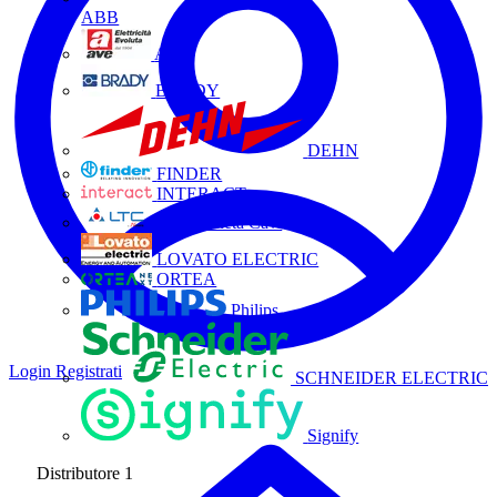
ABB
AVE
BRADY
DEHN
FINDER
INTERACT
La Triveneta Cavi
LOVATO ELECTRIC
ORTEA
Philips
Login
Registrati
SCHNEIDER ELECTRIC
Signify
Distributore
1