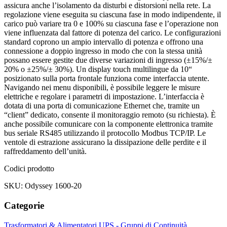
assicura anche l’isolamento da disturbi e distorsioni nella rete. La
regolazione viene eseguita su ciascuna fase in modo indipendente, il
carico può variare tra 0 e 100% su ciascuna fase e l’operazione non
viene influenzata dal fattore di potenza del carico. Le configurazioni
standard coprono un ampio intervallo di potenza e offrono una
connessione a doppio ingresso in modo che con la stessa unità
possano essere gestite due diverse variazioni di ingresso (±15%/±
20% o ±25%/± 30%). Un display touch multilingue da 10“
posizionato sulla porta frontale funziona come interfaccia utente.
Navigando nei menu disponibili, è possibile leggere le misure
elettriche e regolare i parametri di impostazione. L’interfaccia è
dotata di una porta di comunicazione Ethernet che, tramite un
“client” dedicato, consente il monitoraggio remoto (su richiesta). È
anche possibile comunicare con la componente elettronica tramite
bus seriale RS485 utilizzando il protocollo Modbus TCP/IP. Le
ventole di estrazione assicurano la dissipazione delle perdite e il
raffreddamento dell’unità.
Codici prodotto
SKU: Odyssey 1600-20
Categorie
Trasformatori & Alimentatori
UPS - Gruppi di Continuità