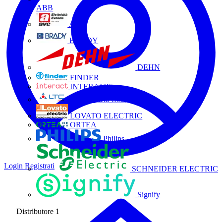
ABB
AVE
BRADY
DEHN
FINDER
INTERACT
La Triveneta Cavi
LOVATO ELECTRIC
ORTEA
Philips
Login
Registrati
SCHNEIDER ELECTRIC
Signify
Distributore
1