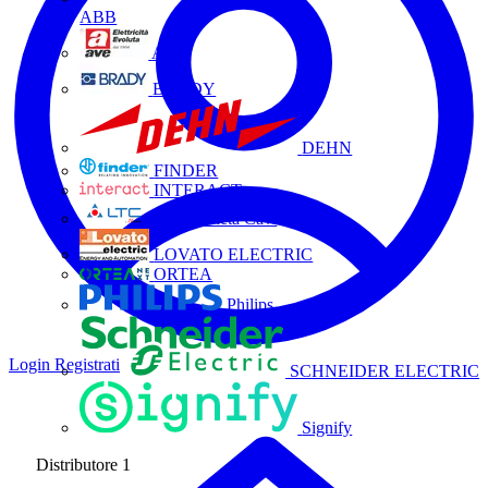
ABB
AVE
BRADY
DEHN
FINDER
INTERACT
La Triveneta Cavi
LOVATO ELECTRIC
ORTEA
Philips
Login
Registrati
SCHNEIDER ELECTRIC
Signify
Distributore
1