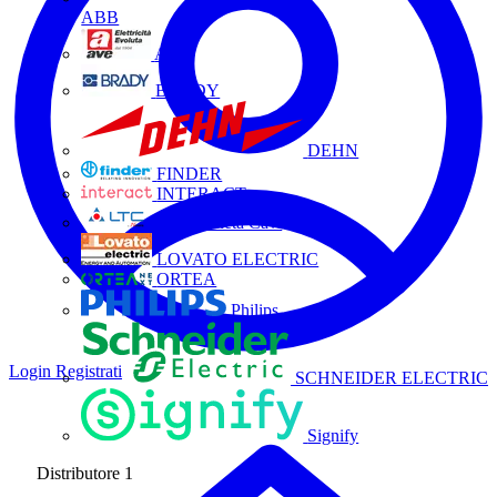
ABB
AVE
BRADY
DEHN
FINDER
INTERACT
La Triveneta Cavi
LOVATO ELECTRIC
ORTEA
Philips
Login
Registrati
SCHNEIDER ELECTRIC
Signify
Distributore
1