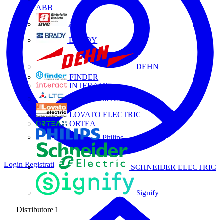
ABB
AVE
BRADY
DEHN
FINDER
INTERACT
La Triveneta Cavi
LOVATO ELECTRIC
ORTEA
Philips
Login
Registrati
SCHNEIDER ELECTRIC
Signify
Distributore
1